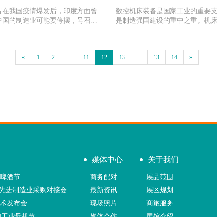
得在我国疫情爆发后，印度方面曾
数控机床装备是国家工业的重要
中国的制造业可能要停摆，号召大
是制造强国建设的重中之重。机
外来企业去印度建厂，自信的表示
不仅关系到国民经济的高质量发
制造业能够弥补这一空缺。可怜天
关系到国家战略安全。 4月22日
回，如今，被疫情折磨下
会展集团董事长王德文一行3人
«
1
2
...
11
12
13
...
13
14
»
媒体中心
关于我们
展啤酒节
商务配对
展品范围
”先进制造业采购对接会
最新资讯
展区规划
技术发布会
现场照片
商旅服务
|工业母机节
媒体合作
展馆介绍