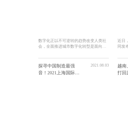
数字化正以不可逆转的趋势改变人类社
近日
会，全面推进城市数字化转型是面向未
同发
来塑造城市核心竞争力的关键之举，也
炉。
是超大城市治理体系和治理能力现代化
的必然要求。
2021.08.03
探寻中国制造最强
越南
音！2021上海国际机
打回
床展览会带你领略更
中国
多“智能制造”