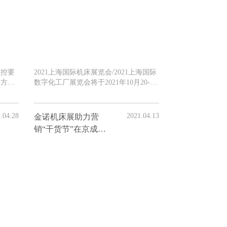
防控要
2021上海国际机床展览会/2021上海国际
各方沟
数字化工厂展览会将于2021年10月20-22
在上海
日在国家会展中心（上海）隆重举行。
床展览
全覆盖式广告宣传 硬核打造展会品牌 线
办。
下广告覆盖上海周边长三角全域
.04.28
2021.04.13
金诺机床展助力营
销“干货节”在京成功
举办！ 打造会展新
名片！