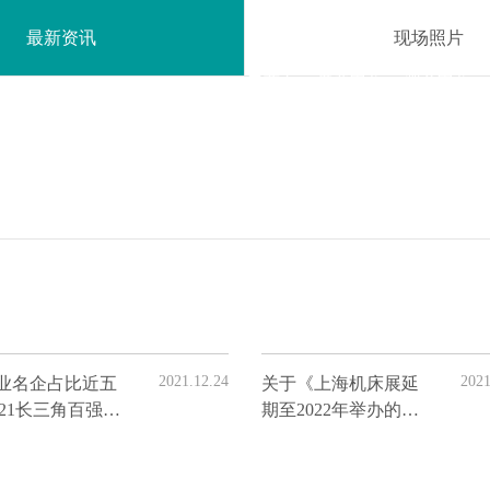
最新资讯
现场照片

展商中心
观众中心
首页
2021.12.24
2021
业名企占比近五
关于《上海机床展延
021长三角百强企
期至2022年举办的通
行榜发布
知》