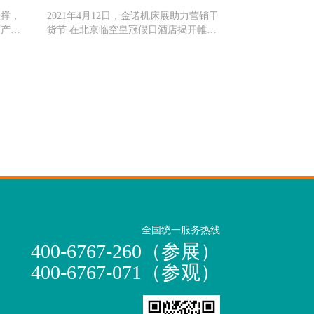
支撑，
2021年4月12日，金诺机床展助力营销干
床产业
货节 在北京临空皇冠假日酒店揭开帷
展，也
幕，105家来自全国各地的企业及中国贸
，金诺
促会机械行业分会领导参加了本次推介
活动。 本次推介活动的举行，为
全国统一服务热线
400-6767-260（参展）
400-6767-071（参观）