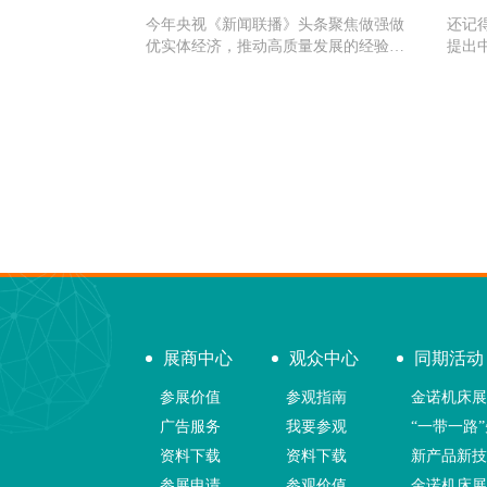
今年央视《新闻联播》头条聚焦做强做
还记
优实体经济，推动高质量发展的经验与
提出
成效，其中有近一分钟的时间将镜头对
部分
准了国民家电品牌格兰仕，其董事长表
印度
示工业4.0基地的打造，让产能
道轮
展商中心
观众中心
同期活动
参展价值
参观指南
金诺机床
广告服务
我要参观
“一带一路
资料下载
资料下载
新产品新
参展申请
参观价值
金诺机床展