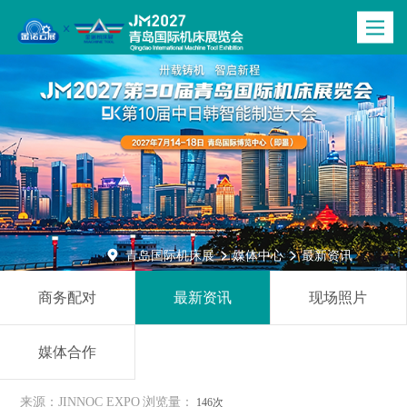
Toggle
navigatio

青岛国际机床展
媒体中心
最新资讯


商务配对
最新资讯
现场照片
媒体合作
来源：JINNOC EXPO
浏览量：
146次