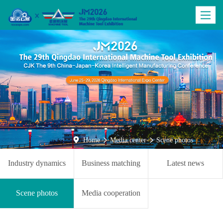
Toggle
navigatio

Home
Media center
Scene photos


Industry dynamics
Business matching
Latest news
Scene photos
Media cooperation