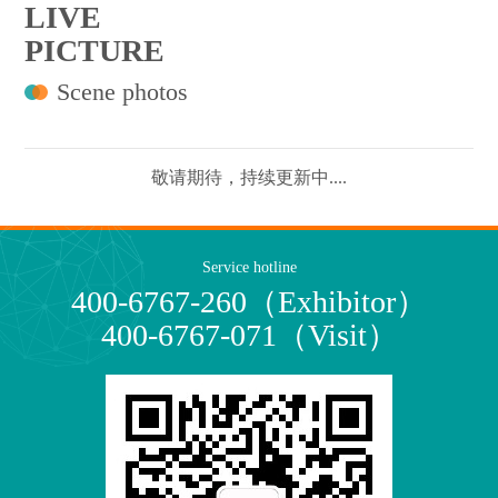
LIVE
PICTURE
Scene photos
敬请期待，持续更新中....
Service hotline
400-6767-260（Exhibitor）
400-6767-071（Visit）