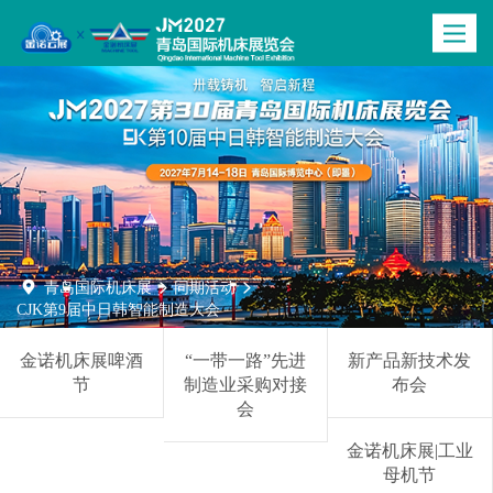
Toggle
navigatio

青岛国际机床展
同期活动


CJK第9届中日韩智能制造大会
金诺机床展啤酒
“一带一路”先进
新产品新技术发
节
制造业采购对接
布会
会
金诺机床展|工业
母机节