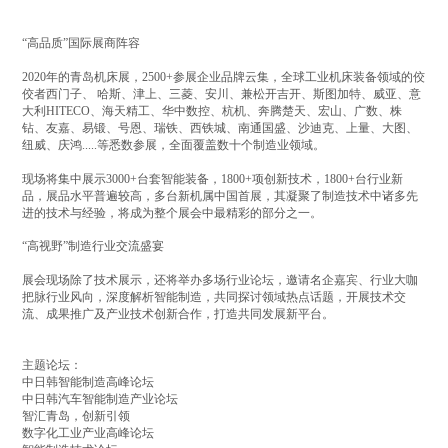
“高品质”国际展商阵容
2020年的青岛机床展，2500+参展企业品牌云集，全球工业机床装备领域的佼
佼者西门子、 哈斯、津上、三菱、安川、兼松开吉开、斯图加特、威亚、意
大利HITECO、海天精工、华中数控、杭机、奔腾楚天、宏山、广数、株
钻、友嘉、易锻、号恩、瑞铁、西铁城、南通国盛、沙迪克、上量、大图、
纽威、庆鸿.....等悉数参展，全面覆盖数十个制造业领域。
现场将集中展示3000+台套智能装备，1800+项创新技术，1800+台行业新
品，展品水平普遍较高，多台新机属中国首展，其凝聚了制造技术中诸多先
进的技术与经验，将成为整个展会中最精彩的部分之一。
“高视野”制造行业交流盛宴
展会现场除了技术展示，还将举办多场行业论坛，邀请名企嘉宾、行业大咖
把脉行业风向，深度解析智能制造，共同探讨领域热点话题，开展技术交
流、成果推广及产业技术创新合作，打造共同发展新平台。
主题论坛：
中日韩智能制造高峰论坛
中日韩汽车智能制造产业论坛
智汇青岛，创新引领
数字化工业产业高峰论坛