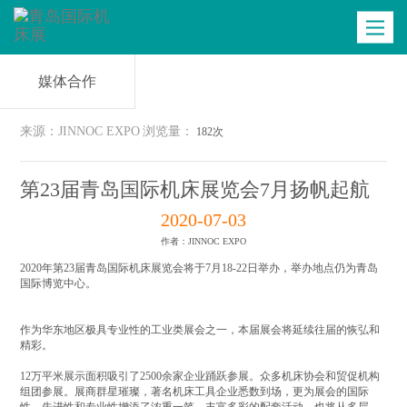
商务配对
最新资讯
现场照片
Toggle
navigatio
媒体合作
来源：JINNOC EXPO
浏览量：
182次
第23届青岛国际机床展览会7月扬帆起航
2020-07-03
作者：JINNOC EXPO
2020年第23届青岛国际机床展览会将于7月18-22日举办，举办地点仍为青岛
国际博览中心。
作为华东地区极具专业性的工业类展会之一，本届展会将延续往届的恢弘和
精彩。
12万平米展示面积吸引了2500余家企业踊跃参展。众多机床协会和贸促机构
组团参展。展商群星璀璨，著名机床工具企业悉数到场，更为展会的国际
性、先进性和专业性增添了浓重一笔。丰富多彩的配套活动，也将从多层