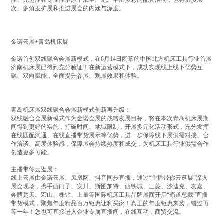
次、多角度扩展和推进展会的内涵与深度。
金诺云展+青岛机床展
金诺首创双线融合会展新模式，在6月14日闭幕的中国北方机床工具行业首展
济南机床展已得到充分验证！在新运营模式下，成功实现线上线下优势互
融、双向赋能，全面提升参展、观展效果和体验。
青岛机床展双线融合会展新模式创新再升级：
双线融合会展新模式作为金诺会展的战略发展目标，将在本次青岛机床展期
间得到更好的实施，打破时间、地域限制，开展多元化活动形式，充分发挥
在线匹配沟通、在线直播带货展示等优势，进一步保障线下展供需对接、合
作洽谈、高度体验感，保障展会持续热度和成交，为机床工具行业供需合作
创造更多可能。
主播带你云逛展：
线上云展由金诺云展、凤凰网、抖音同步直播，通过“主播带你云逛展”深入
展会现场，携手西门子、安川、斯图加特、西铁城、三菱、沙迪克、友嘉、
奔腾楚天、宏山、株钻、上量等国际机床工具品牌展商开启“霸道总裁”直播
带货模式，聚焦年度精品百万钜惠让利买家！真正的年度钜惠来袭，错过再
等一年！您也可直接进入企业专属直播间，在线互动，商贸交流。